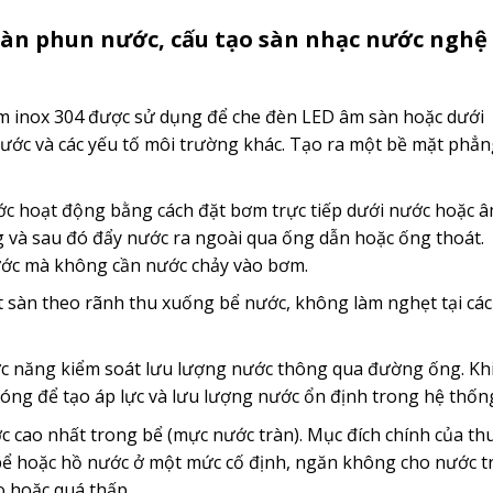
 sàn phun nước, cấu tạo sàn nhạc nước nghệ
m inox 304 được sử dụng để che đèn LED âm sàn hoặc dưới
nước và các yếu tố môi trường khác. Tạo ra một bề mặt phẳn
 hoạt động bằng cách đặt bơm trực tiếp dưới nước hoặc 
 và sau đó đẩy nước ra ngoài qua ống dẫn hoặc ống thoát.
ước mà không cần nước chảy vào bơm.
t sàn theo rãnh thu xuống bể nước, không làm nghẹt tại các
ức năng kiểm soát lưu lượng nước thông qua đường ống. Kh
óng để tạo áp lực và lưu lượng nước ổn định trong hệ thốn
 cao nhất trong bể (mực nước tràn). Mục đích chính của th
 bể hoặc hồ nước ở một mức cố định, ngăn không cho nước t
o hoặc quá thấp.