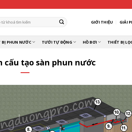
GIỚI THIỆU
GIẢI 
m:
T BỊ PHUN NƯỚC
TƯỚI TỰ ĐỘNG
HỒ BƠI
THIẾT BỊ LỌ
 cấu tạo sàn phun nước