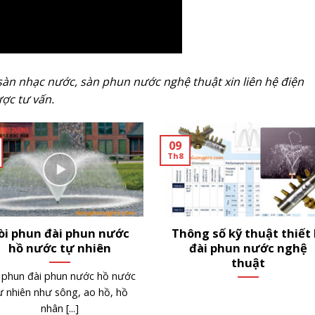
sàn nhạc nước, sàn phun nước nghệ thuật xin liên hệ điện
ợc tư vấn.
05
Th6
i phí làm đài phun nước
Vòi phun điều khiển m
 Bảng giá chi tiết & yếu
2D
tố ảnh hướng
Cấu tạo và nguyên lý hoạt đ
hi phí làm đài phun nước: yếu
vòi phun múa điều khiển 2D 
ố ảnh hưởng, báo giá và giải
tạo [...]