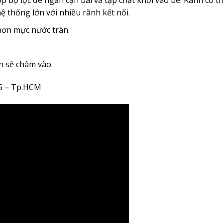
p bộ lọc để ngăn cặn bãi và tạp chất khỏi vào bể. Rãnh có t
 thống lớn với nhiều rãnh kết nối.
hơn mực nước tràn.
n sẽ châm vào.
.5 – Tp.HCM