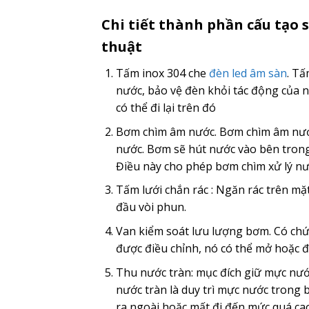
Chi tiết thành phần cấu tạo
thuật
Tấm inox 304 che
đèn led âm sàn
. Tấ
nước, bảo vệ đèn khỏi tác động của 
có thể đi lại trên đó
Bơm chìm âm nước. Bơm chìm âm nước
nước. Bơm sẽ hút nước vào bên trong
Điều này cho phép bơm chìm xử lý n
Tấm lưới chắn rác : Ngăn rác trên mặ
đầu vòi phun.
Van kiểm soát lưu lượng bơm. Có ch
được điều chỉnh, nó có thể mở hoặc đ
Thu nước tràn: mục đích giữ mực nước
nước tràn là duy trì mực nước trong
ra ngoài hoặc mất đi đến mức quá ca