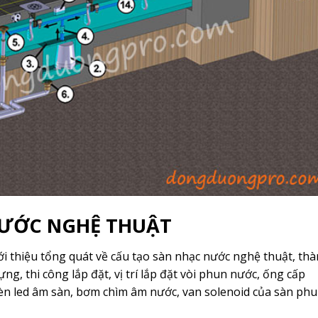
NƯỚC NGHỆ THUẬT
 thiệu tổng quát về cấu tạo sàn nhạc nước nghệ thuật, th
g, thi công lắp đặt, vị trí lắp đặt vòi phun nước, ống cấp
èn led âm sàn, bơm chìm âm nước, van solenoid của sàn ph