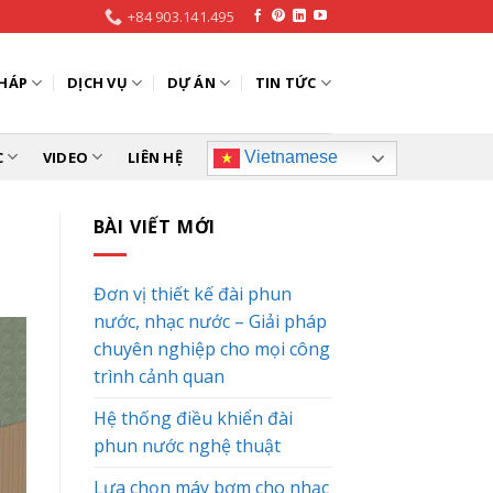
+84 903.141.495
PHÁP
DỊCH VỤ
DỰ ÁN
TIN TỨC
C
VIDEO
LIÊN HỆ
Vietnamese
BÀI VIẾT MỚI
Đơn vị thiết kế đài phun
nước, nhạc nước – Giải pháp
chuyên nghiệp cho mọi công
trình cảnh quan
Hệ thống điều khiển đài
phun nước nghệ thuật
Lựa chọn máy bơm cho nhạc