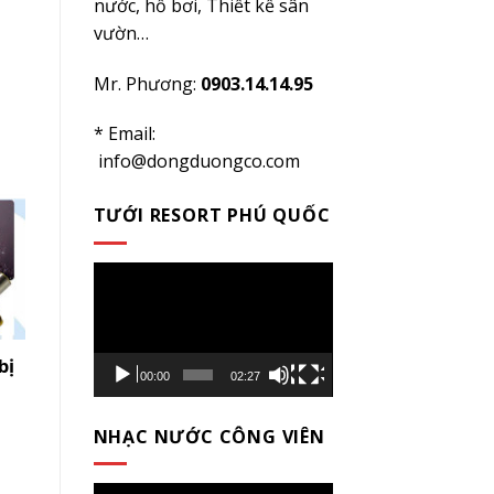
nước, hồ bơi, Thiết kế sân
vườn…
Mr. Phương:
0903.14.14.95
* Email:
info@dongduongco.com
TƯỚI RESORT PHÚ QUỐC
Trình
chơi
Video
úa
00:00
02:27
ộng
NHẠC NƯỚC CÔNG VIÊN
Cấu