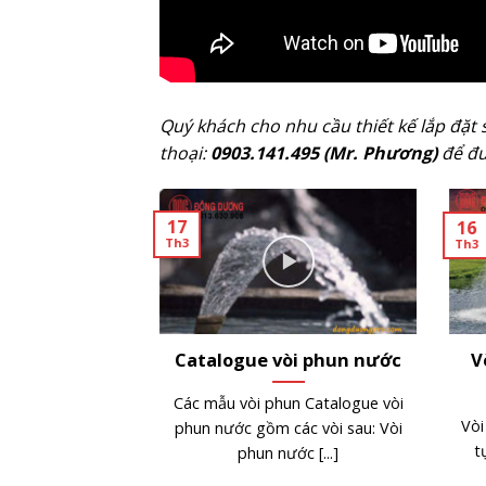
Quý khách cho nhu cầu thiết kế lắp đặt 
thoại:
0903.141.495 (Mr. Phương)
để đư
09
02
Th8
Th4
ài phun nước
Thông số kỹ thuật thiết bị
Ch
 tự nhiên
đài phun nước nghệ
–
thuật
hun nước hồ nước
C
sông, ao hồ, hồ
t
 [...]