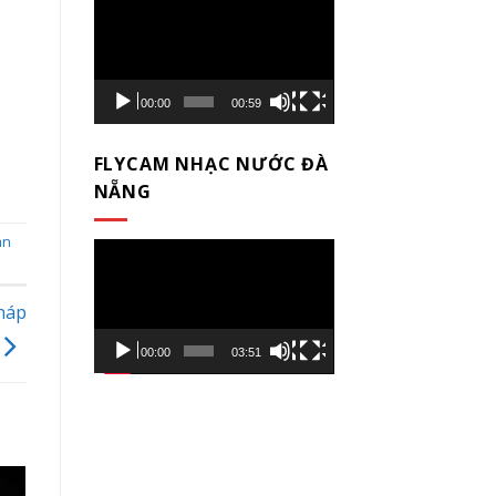
Trình
chơi
Video
00:00
00:59
FLYCAM NHẠC NƯỚC ĐÀ
NẴNG
àn
Trình
chơi
Video
háp
00:00
03:51