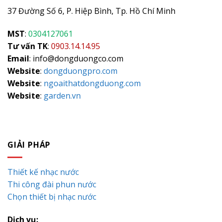
37 Đường Số 6, P. Hiệp Bình, Tp. Hồ Chí Minh
MST
:
0304127061
Tư vấn TK
:
0903.14.14.95
Email
: info@dongduongco.com
Website
:
dongduongpro.com
Website
:
ngoaithatdongduong.com
Website
:
garden.vn
GIẢI PHÁP
Thiết kế nhạc nước
Thi công đài phun nước
Chọn thiết bị nhạc nước
Dịch vụ: