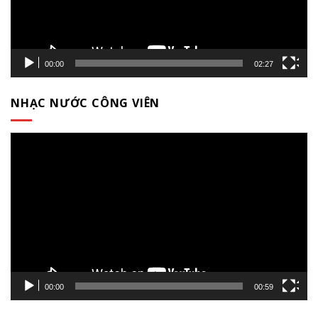
00:00
02:27
NHẠC NƯỚC CÔNG VIÊN
Trình
chơi
Video
00:00
00:59