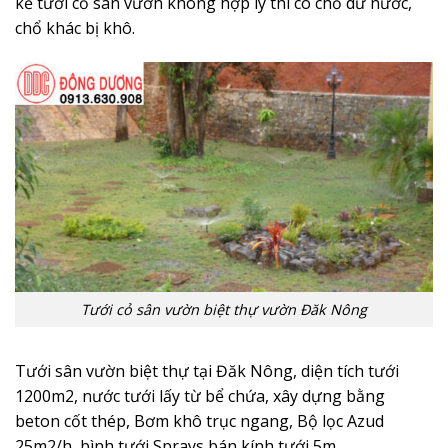
kế tưới cỏ sân vườn không hợp lý thì có chổ dư nước,
chổ khác bị khô.
Tưới cỏ sân vườn biệt thự vườn Đăk Nông
Tưới sân vườn biệt thự tại Đăk Nông, diện tích tưới
1200m2, nước tưới lấy từ bể chứa, xây dựng bằng
beton cốt thép, Bơm khô trục ngang, Bộ lọc Azud
25m2/h, bình tưới Sprays bán kính tưới 5m.