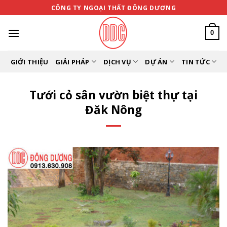
Bỏ
CÔNG TY NGOẠI THẤT ĐÔNG DƯƠNG
qua
nội
0
dung
GIỚI THIỆU
GIẢI PHÁP
DỊCH VỤ
DỰ ÁN
TIN TỨC
Tưới cỏ sân vườn biệt thự tại
Đăk Nông